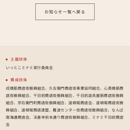
お知らせ一覧へ戻る
主催団体
いっとこミナミ実行委員会
構成団体
戎橋筋商店街振興組合
、久左衛門商店街事業協同組合、
心斎橋筋商
店街振興組合
、
千日前商店街振興組合
、
千日前道具屋筋商店街振興
組合
、
宗右衛門町商店街振興組合
、
道頓堀商店会
、道頓堀商店街振
興組合、道頓堀商店連盟、
難波センター街商店街振興組合
、なんば
南海通商店会、法善寺前本通り商店街振興組合、ミナミ千日前商店
会