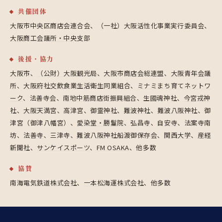
共催団体
大阪市中央区商店会連合会、（一社）大阪活性化事業実行委員会、
大阪商工会議所・中央支部
後援・協力
大阪市
、
（公財）大阪観光局
、
大阪市商店会総連盟
、
大阪青年会議
所
、
大阪府社交飲食業生活衛生同業組合
、
ミナミまち育てネットワ
ーク
、法善寺会、
南地中筋商店街振興組合
、生國魂神社、
今宮戎神
社
、
大阪天満宮
、
高津宮
、
御霊神社
、
難波神社
、
難波八阪神社
、御
津宮（御津八幡宮）、
愛染堂・勝鬘院
、
弘昌寺
、
自安寺
、法案寺南
坊、
法善寺
、三津寺、難波八阪神社船渡御保存会、
関西大学
、
産経
新聞社
、
サンケイスポーツ
、
FM OSAKA
、他多数
協賛
南海電気鉄道株式会社
、
一本松海運株式会社
、他多数